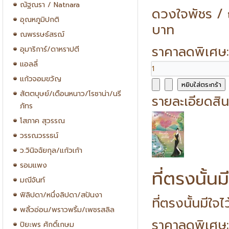
ณัฐณรา / Natnara
ดวงใจพัชร / 
อุณหภูมิปกติ
บาท
ณพรรษธ์สรฌ์
ราคาลดพิเศษ
อุมาริการ์/ดาหราปตี
แอลลี่
แก้วจอมขวัญ
สัตตบุษย์/เดือนหนาว/โรซาน่า/นรี
รายละเอียดสิน
ภัทร
โสภาค สุวรรณ
วรรณวรรธน์
ว.วินิจฉัยกุล/แก้วเก้า
รอมแพง
ที่ตรงนั้นมี
มณีจันท์
ฟิลิปดา/หนึ่งลิปดา/สปันงา
ที่ตรงนั้นมีใจ
พลิ้วอ่อน/พราวพริ้ม/เพชรสลิล
ราคาลดพิเศษ
ปิยะพร ศักดิ์เกษม