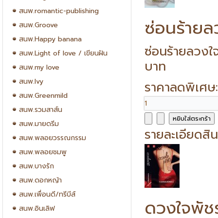
สนพ.romantic-publishing
ซ่อนร้ายล
สนพ.Groove
สนพ.Happy banana
ซ่อนร้ายลวงใ
สนพ.Light of love / เขียนฝัน
บาท
สนพ.my love
สนพ.Ivy
ราคาลดพิเศษ
สนพ.Greenmild
สนพ.รวมสาส์น
สนพ.มายดรีม
รายละเอียดสิน
สนพ.พลอยวรรณกรรม
สนพ.พลอยชมพู
สนพ.บางรัก
สนพ.ดอกหญ้า
สนพ.เพื่อนดี/ทรีบีส์
ดวงใจพัช
สนพ.อินเลิฟ