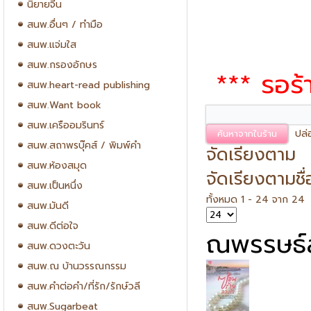
นิยายจีน
สนพ.อื่นๆ / ทำมือ
สนพ.แจ่มใส
สนพ.กรองอักษร
*** รอร้
สนพ.heart-read publishing
สนพ.Want book
สนพ.เครืออมรินทร์
ปล่
สนพ.สถาพรบุ๊คส์ / พิมพ์คำ
จัดเรียงตาม
สนพ.ห้องสมุด
จัดเรียงตามชื่
สนพ.เป็นหนึ่ง
ทั้งหมด 1 - 24 จาก 24
สนพ.มันดี
สนพ.ดีต่อใจ
ณพรรษธ์
สนพ.ดวงตะวัน
สนพ.ณ บ้านวรรณกรรม
สนพ.คำต่อคำ/ที่รัก/รักษ์วลี
สนพ.Sugarbeat