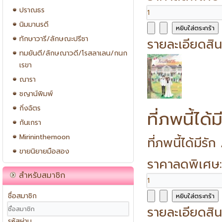
ปราณธร
นิมมานรดี
ทักษาวารี/ลักษณะปรีชา
รายละเอียดสิน
ทมยันตี/ลักษณาวดี/โรสลาเลน/กนก
เรขา
ณารา
ชญาน์พิมพ์
กิ่งฉัตร
ที่ภพนี้ได้ม
กันเกรา
Mirininthemoon
ที่ภพนี้ได้มีร
ขายนิยายมือสอง
ราคาลดพิเศษ
สำหรับสมาชิก
ชื่อสมาชิก
รายละเอียดสิน
รหัสผ่าน