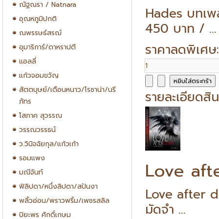
ณัฐณรา / Natnara
Hades บทเพล
อุณหภูมิปกติ
450 บาท / ...
ณพรรษธ์สรฌ์
ราคาลดพิเศษ
อุมาริการ์/ดาหราปตี
แอลลี่
แก้วจอมขวัญ
สัตตบุษย์/เดือนหนาว/โรซาน่า/นรี
รายละเอียดสิน
ภัทร
โสภาค สุวรรณ
วรรณวรรธน์
ว.วินิจฉัยกุล/แก้วเก้า
รอมแพง
Love aft
มณีจันท์
ฟิลิปดา/หนึ่งลิปดา/สปันงา
Love after d
พลิ้วอ่อน/พราวพริ้ม/เพชรสลิล
มัดจำ ...
ปิยะพร ศักดิ์เกษม