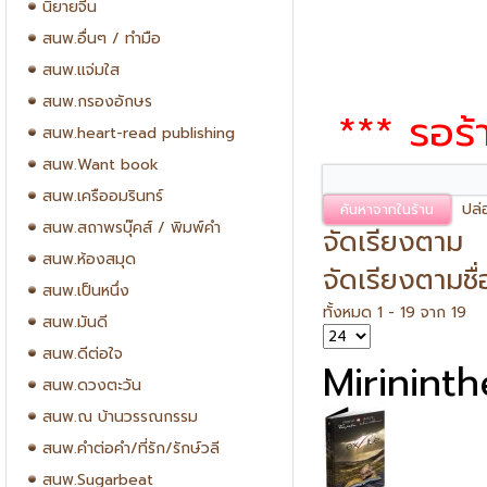
นิยายจีน
สนพ.อื่นๆ / ทำมือ
สนพ.แจ่มใส
สนพ.กรองอักษร
*** รอร้
สนพ.heart-read publishing
สนพ.Want book
สนพ.เครืออมรินทร์
ปล่
สนพ.สถาพรบุ๊คส์ / พิมพ์คำ
จัดเรียงตาม
สนพ.ห้องสมุด
จัดเรียงตามชื่
สนพ.เป็นหนึ่ง
ทั้งหมด 1 - 19 จาก 19
สนพ.มันดี
สนพ.ดีต่อใจ
Mirinint
สนพ.ดวงตะวัน
สนพ.ณ บ้านวรรณกรรม
สนพ.คำต่อคำ/ที่รัก/รักษ์วลี
สนพ.Sugarbeat