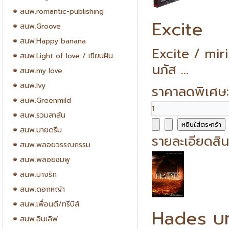
สนพ.romantic-publishing
Excite
สนพ.Groove
สนพ.Happy banana
Excite / mir
สนพ.Light of love / เขียนฝัน
นภัส ...
สนพ.my love
สนพ.Ivy
ราคาลดพิเศษ
สนพ.Greenmild
สนพ.รวมสาส์น
สนพ.มายดรีม
รายละเอียดสิน
สนพ.พลอยวรรณกรรม
สนพ.พลอยชมพู
สนพ.บางรัก
สนพ.ดอกหญ้า
สนพ.เพื่อนดี/ทรีบีส์
Hades บท
สนพ.อินเลิฟ