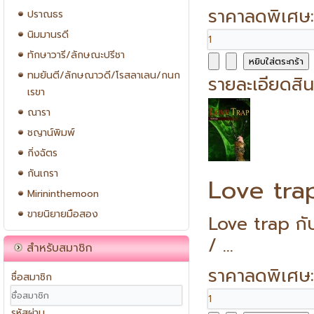
ราคาลดพิเศษ
ปราณธร
นิมมานรดี
ทักษาวารี/ลักษณะปรีชา
ทมยันตี/ลักษณาวดี/โรสลาเลน/กนก
รายละเอียดสิน
เรขา
ณารา
ชญาน์พิมพ์
กิ่งฉัตร
กันเกรา
Love trap
Mirininthemoon
ขายนิยายมือสอง
Love trap กั
/ ...
สำหรับสมาชิก
ราคาลดพิเศษ
ชื่อสมาชิก
รหัสผ่าน